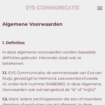
Ga
direct
naar
de
Algemene Voorwaarden
hoofdinhoud
1. Definities
In deze algemene voorwaarden worden bepaalde
definities gebruikt. Hieronder staat wat ze
betekenen.
1.1.
EVS Communicatie, de eenmanszaak van Eva van
Sluijs, gevestigd te Helmond, Leeuwenborchweide
41, onder KvK-nummer 94680892. In deze Algemene
Voorwaarden ook wel aangeduid als “ik” of “mij(n)”.
1.2.
Klant: iedere (rechts)persoon die een of meerdere
diensten of producten van mij afneemt. In deze