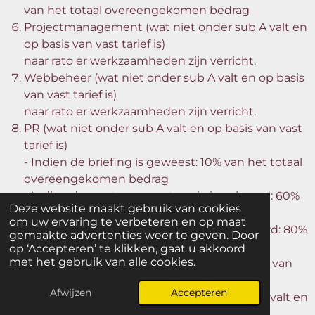
van het totaal overeengekomen bedrag
Projectmanagement (wat niet onder sub A valt en
op basis van vast tarief is)
naar rato er werkzaamheden zijn verricht.
Webbeheer (wat niet onder sub A valt en op basis
van vast tarief is)
naar rato er werkzaamheden zijn verricht.
PR (wat niet onder sub A valt en op basis van vast
tarief is)
- Indien de briefing is geweest: 10% van het totaal
overeengekomen bedrag
- Indien de eerste conceptversie is geleverd: 60%
Deze website maakt gebruik van cookies
van het totaal overeengekomen bedrag
om uw ervaring te verbeteren en op maat
- Indien de tweede conceptversie is geleverd: 80%
gemaakte advertenties weer te geven. Door
van het totaal overeengekomen bedrag
op ‘Accepteren’ te klikken, gaat u akkoord
met het gebruik van alle cookies.
- Indien het persbericht is uitgestuurd: 90% van
het totaal overeengekomen bedrag
Afwijzen
Accepteren
Social media content (wat niet onder sub A valt en
op basis van vast tarief is)